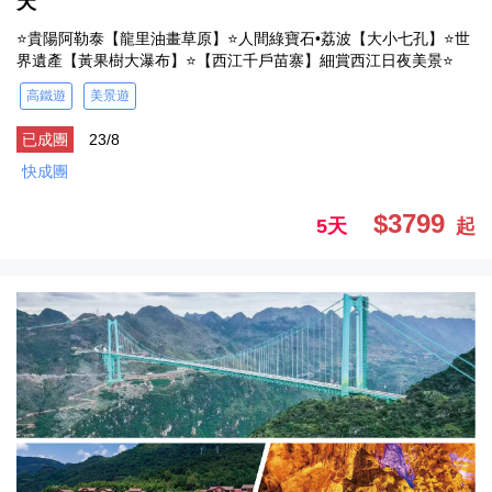
天
⭐貴陽阿勒泰【龍里油畫草原】⭐人間綠寶石•荔波【大小七孔】⭐世
界遺產【黃果樹大瀑布】⭐【西江千戶苗寨】細賞西江日夜美景⭐
高鐵遊
美景遊
已成團
23/8
快成團
$3799
5天
起