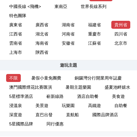
中國長線 <飛機>
東南亞
世界長線系列
特色團隊
廣東省
廣西省
湖南省
福建省
貴州省
江西省
湖北省
河南省
重慶市
四川省
雲南省
海南省
安徽省
江蘇省
北京市
上海市
陝西省
遊玩主題
不限
暑假小童免團費
銅鑼灣分行開業周年誌慶
澳門國際煙花比賽匯演
暑期主題樂園
盛夏池畔嬉水
5星標準酒店
嶄新線路
酒店自助餐
美食遊
浸溫泉
美景遊
玩樂園
高鐵遊
自助餐
深度遊
直巴出發
直航船
國際品牌酒店
5星國際品牌
同行優惠