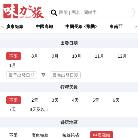
<
廣東短線
中國高鐵
中國長線 <飛機>
東南亞
>
出發日期
不限
8月
9月
10月
11月
12月
1月
至
行程天數
不限
2天
3天
4天
5天
6天
7天
8天及以上
遊玩地區
不限
廣東短線
短線跨省
中國高鐵