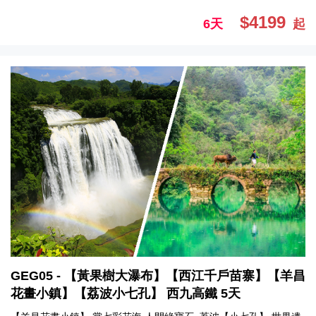
$4199
6天
起
GEG05 - 【黃果樹大瀑布】【西江千戶苗寨】【羊昌
花畫小鎮】【荔波小七孔】 西九高鐵 5天