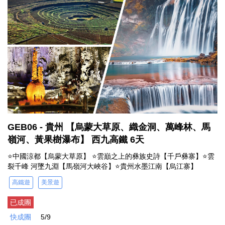
GEB06 - 貴州 【烏蒙大草原、織金洞、萬峰林、馬
嶺河、黃果樹瀑布】 西九高鐵 6天
⭐中國涼都【烏蒙大草原】 ⭐雲巔之上的彝族史詩【千戶彝寨】⭐雲
裂千峰 河墜九淵【馬嶺河大峽谷】⭐貴州水墨江南【烏江寨】
高鐵遊
美景遊
已成團
快成團
5/9