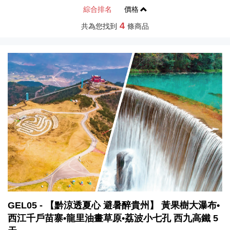
綜合排名
價格
4
共為您找到
條商品
GEL05 - 【黔涼透夏心 避暑醉貴州】 黃果樹大瀑布•
西江千戶苗寨•龍里油畫草原•荔波小七孔 西九高鐵 5