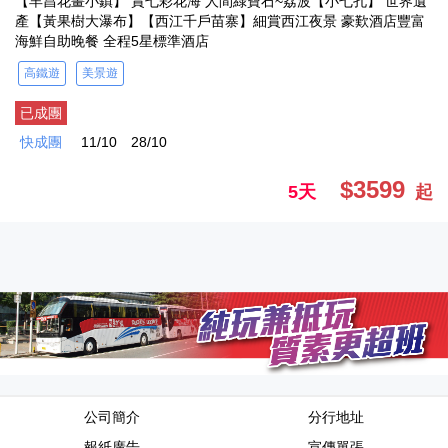
【羊昌花畫小鎮】 賞七彩花海 人間綠寶石~荔波【小七孔】 世界遺
產【黃果樹大瀑布】【西江千戶苗寨】細賞西江夜景 豪歎酒店豐富
海鮮自助晚餐 全程5星標準酒店
高鐵遊
美景遊
已成團
快成團
11/10
28/10
$3599
5天
起
公司簡介
分行地址
報紙廣告
宣傳單張