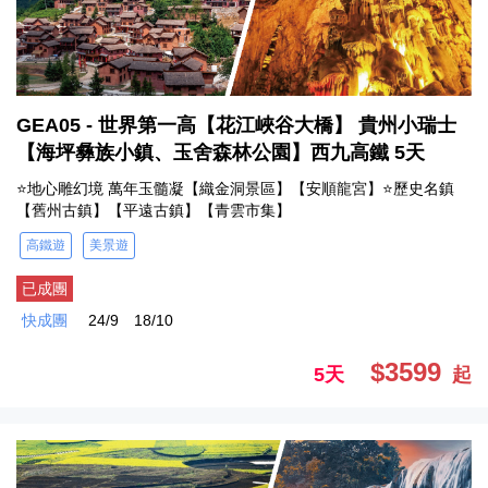
GEA05 - 世界第一高【花江峽谷大橋】 貴州小瑞士
【海坪彝族小鎮、玉舍森林公園】西九高鐵 5天
⭐地心雕幻境 萬年玉髓凝【織金洞景區】【安順龍宮】⭐歷史名鎮
【舊州古鎮】【平遠古鎮】【青雲市集】
高鐵遊
美景遊
已成團
快成團
24/9
18/10
$3599
5天
起