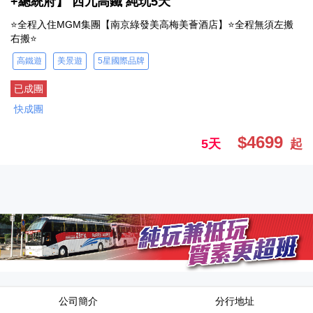
+總統府】 西九高鐵 純玩5天
⭐全程入住MGM集團【南京綠發美高梅美薈酒店】⭐全程無須左搬
右搬⭐
高鐵遊
美景遊
5星國際品牌
已成團
快成團
$4699
5天
起
公司簡介
分行地址