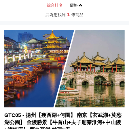
綜合排名
價格
1
共為您找到
條商品
GTC05 - 揚州【瘦西湖+何園】 南京【玄武湖+莫愁
湖公園】 金陵勝景【牛首山+夫子廟秦淮河+中山陵