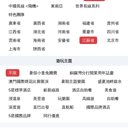
中國長線 <飛機>
東南亞
世界長線系列
特色團隊
廣東省
廣西省
湖南省
福建省
貴州省
江西省
湖北省
河南省
重慶市
四川省
雲南省
海南省
安徽省
江蘇省
北京市
上海市
陝西省
遊玩主題
不限
暑假小童免團費
銅鑼灣分行開業周年誌慶
澳門國際煙花比賽匯演
暑期主題樂園
盛夏池畔嬉水
5星標準酒店
嶄新線路
酒店自助餐
美食遊
浸溫泉
美景遊
玩樂園
高鐵遊
自助餐
深度遊
直巴出發
直航船
國際品牌酒店
5星國際品牌
同行優惠