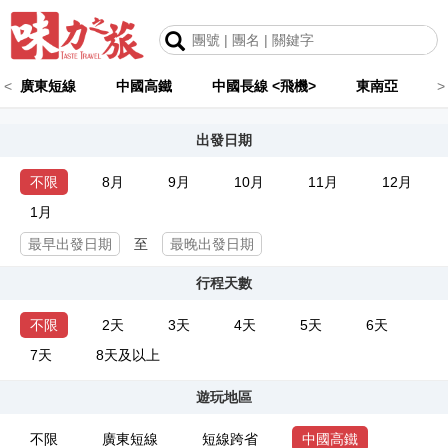
<
廣東短線
中國高鐵
中國長線 <飛機>
東南亞
>
出發日期
不限
8月
9月
10月
11月
12月
1月
至
行程天數
不限
2天
3天
4天
5天
6天
7天
8天及以上
遊玩地區
不限
廣東短線
短線跨省
中國高鐵