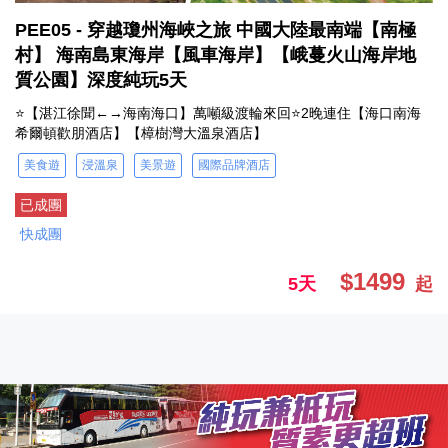
PEE05 - 穿越瓊州海峽之旅 中國大陸最南端【南極
村】 海南島東海岸【風車海岸】【峨蔓火山海岸地
質公園】深度純玩5天
⭐【湛江徐聞←→海南海口】萬噸級渡輪來回⭐2晚連住【海口南海
希爾頓歡朋酒店】【樟樹灣大溫泉酒店】
美食遊
浸溫泉
美景遊
國際品牌酒店
已成團
快成團
$1499
5天
起