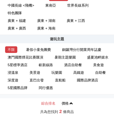
中國長線 <飛機>
東南亞
世界長線系列
特色團隊
廣東 + 福建
廣東 + 湖南
廣東 + 江西
廣東 + 廣西
廣東 + 海南
遊玩主題
不限
暑假小童免團費
銅鑼灣分行開業周年誌慶
澳門國際煙花比賽匯演
暑期主題樂園
盛夏池畔嬉水
5星標準酒店
嶄新線路
酒店自助餐
美食遊
浸溫泉
美景遊
玩樂園
高鐵遊
自助餐
深度遊
直巴出發
直航船
國際品牌酒店
5星國際品牌
同行優惠
綜合排名
價格
2
共為您找到
條商品