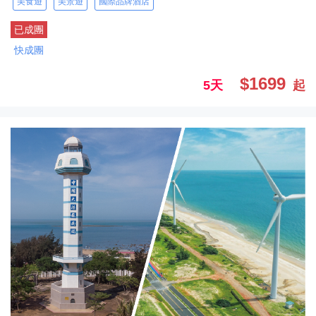
美食遊
美景遊
國際品牌酒店
已成團
快成團
$1699
5天
起