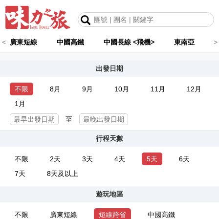
<
廣東短線
中國高鐵
中國長線 <飛機>
東南亞
>
出發日期
不限
8月
9月
10月
11月
12月
1月
至
行程天數
不限
2天
3天
4天
5天
6天
7天
8天及以上
遊玩地區
不限
廣東短線
短線跨省
中國高鐵