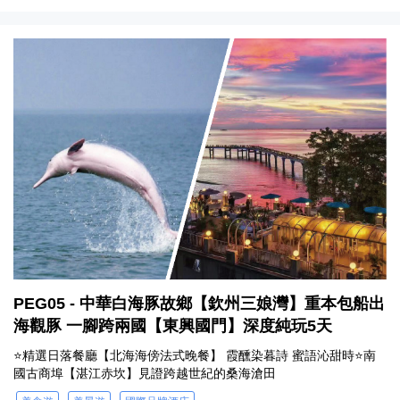
PEG05 - 中華白海豚故鄉【欽州三娘灣】重本包船出
海觀豚 一腳跨兩國【東興國門】深度純玩5天
⭐精選日落餐廳【北海海傍法式晚餐】 霞醺染暮詩 蜜語沁甜時⭐南
國古商埠【湛江赤坎】見證跨越世紀的桑海滄田