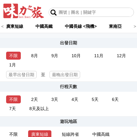
<
廣東短線
中國高鐵
中國長線 <飛機>
東南亞
>
出發日期
不限
8月
9月
10月
11月
12月
1月
至
行程天數
不限
2天
3天
4天
5天
6天
7天
8天及以上
遊玩地區
不限
廣東短線
短線跨省
中國高鐵