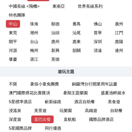
中國長線 <飛機>
東南亞
世界長線系列
特色團隊
中山
珠海
順德
番禺
佛山
廣州
東莞
潮州
汕頭
汕尾
普寧
江門
開平
台山
惠州
惠東
深圳
惠陽
河源
梅州
新興
韶關
清遠
連州
肇慶
湛江
英德
遊玩主題
不限
暑假小童免團費
銅鑼灣分行開業周年誌慶
澳門國際煙花比賽匯演
暑期主題樂園
盛夏池畔嬉水
5星標準酒店
嶄新線路
酒店自助餐
美食遊
浸溫泉
美景遊
玩樂園
高鐵遊
自助餐
深度遊
直巴出發
直航船
國際品牌酒店
5星國際品牌
同行優惠