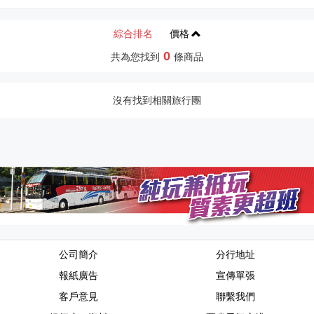
綜合排名
價格
0
共為您找到
條商品
沒有找到相關旅行團
公司簡介
分行地址
報紙廣告
宣傳單張
客戶意見
聯繫我們