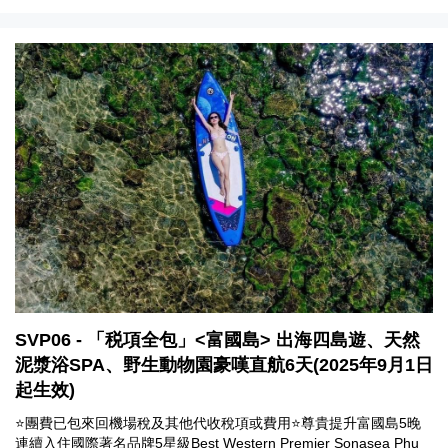
SVP06 - 「税項全包」<富國島> 出海四島遊、天然
泥漿浴SPA、野生動物園豪嘆直航6天(2025年9月1日
起生效)
⭐團費已包來回機場稅及其他代收稅項或費用⭐尊貴提升富國島5晚
連續入住國際著名品牌5星級Best Western Premier Sonasea Phu