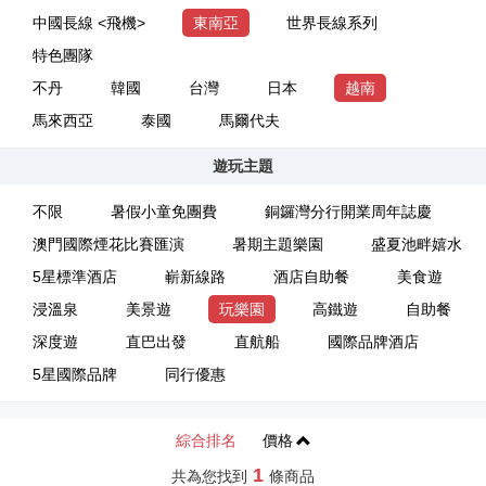
中國長線 <飛機>
東南亞
世界長線系列
特色團隊
不丹
韓國
台灣
日本
越南
馬來西亞
泰國
馬爾代夫
遊玩主題
不限
暑假小童免團費
銅鑼灣分行開業周年誌慶
澳門國際煙花比賽匯演
暑期主題樂園
盛夏池畔嬉水
5星標準酒店
嶄新線路
酒店自助餐
美食遊
浸溫泉
美景遊
玩樂園
高鐵遊
自助餐
深度遊
直巴出發
直航船
國際品牌酒店
5星國際品牌
同行優惠
綜合排名
價格
1
共為您找到
條商品