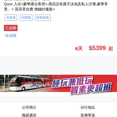
Quoc 入住<豪華露台客房>,酒店設有露天泳池及私人沙灘,豪華享
受。⭐ 質高零自費 價錢好優惠⭐
美食遊
玩樂園
嶄新線路
已成團
快成團
$5399
6天
起
公司簡介
分行地址
報紙廣告
宣傳單張