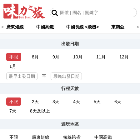
<
廣東短線
中國高鐵
中國長線 <飛機>
東南亞
>
出發日期
不限
8月
9月
10月
11月
12月
1月
至
行程天數
不限
2天
3天
4天
5天
6天
7天
8天及以上
遊玩地區
不限
廣東短線
短線跨省
中國高鐵