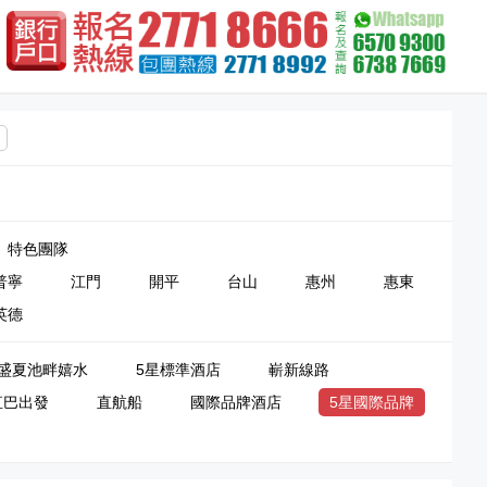
特色團隊
普寧
江門
開平
台山
惠州
惠東
英德
盛夏池畔嬉水
5星標準酒店
嶄新線路
直巴出發
直航船
國際品牌酒店
5星國際品牌