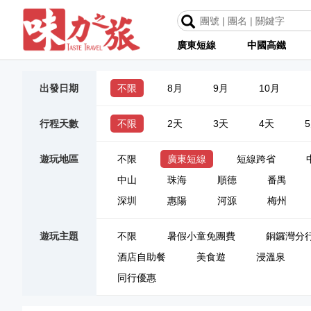
廣東短線
中國高鐵
出發日期
不限
8月
9月
10月
行程天數
不限
2天
3天
4天
遊玩地區
不限
廣東短線
短線跨省
中山
珠海
順德
番禺
深圳
惠陽
河源
梅州
遊玩主題
不限
暑假小童免團費
銅鑼灣分
酒店自助餐
美食遊
浸溫泉
同行優惠