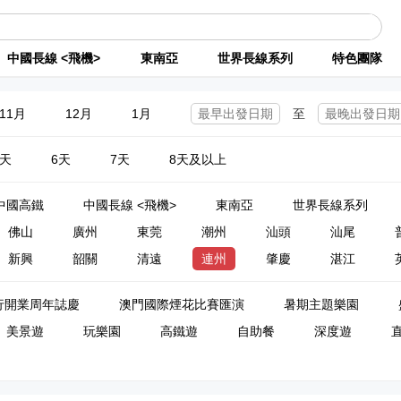
中國長線 <飛機>
東南亞
世界長線系列
特色團隊
11月
12月
1月
至
5天
6天
7天
8天及以上
中國高鐵
中國長線 <飛機>
東南亞
世界長線系列
佛山
廣州
東莞
潮州
汕頭
汕尾
新興
韶關
清遠
連州
肇慶
湛江
行開業周年誌慶
澳門國際煙花比賽匯演
暑期主題樂園
美景遊
玩樂園
高鐵遊
自助餐
深度遊