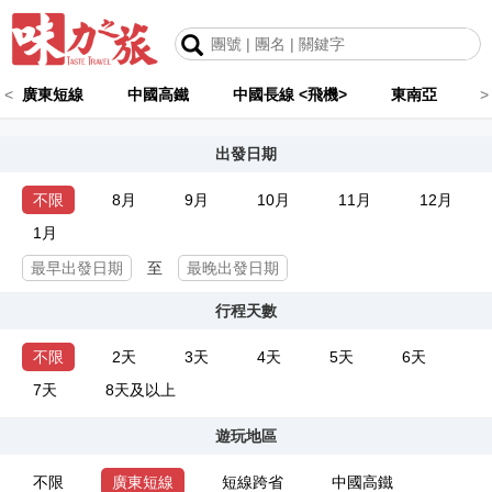
<
廣東短線
中國高鐵
中國長線 <飛機>
東南亞
>
出發日期
不限
8月
9月
10月
11月
12月
1月
至
行程天數
不限
2天
3天
4天
5天
6天
7天
8天及以上
遊玩地區
不限
廣東短線
短線跨省
中國高鐵