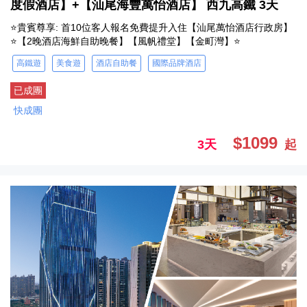
度假酒店】+【汕尾海豐萬怡酒店】 西九高鐵 3天
⭐貴賓尊享: 首10位客人報名免費提升入住【汕尾萬怡酒店行政房】
⭐【2晚酒店海鮮自助晚餐】【風帆禮堂】【金町灣】⭐
高鐵遊
美食遊
酒店自助餐
國際品牌酒店
已成團
快成團
$1099
3天
起