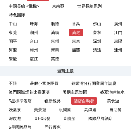
中國長線 <飛機>
東南亞
世界長線系列
特色團隊
中山
珠海
順德
番禺
佛山
廣州
東莞
潮州
汕頭
汕尾
普寧
江門
開平
台山
惠州
惠東
深圳
惠陽
河源
梅州
新興
韶關
清遠
連州
肇慶
湛江
英德
遊玩主題
不限
暑假小童免團費
銅鑼灣分行開業周年誌慶
澳門國際煙花比賽匯演
暑期主題樂園
盛夏池畔嬉水
5星標準酒店
嶄新線路
酒店自助餐
美食遊
浸溫泉
美景遊
玩樂園
高鐵遊
自助餐
深度遊
直巴出發
直航船
國際品牌酒店
5星國際品牌
同行優惠