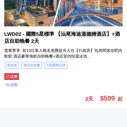
LWD02 - 國際5星標準 【汕尾海迪溫德姆酒店】+酒
店自助晚餐 2天
貴賓尊享: 前10位客人報名免費提升入住【行政房】包房間迷你吧內
軟飲 酒店豪華海鮮自助晚餐+酒店室內恒溫泳池…
美食遊
酒店自助餐
5星國際品牌
已成團
快成團
$599
2天
起