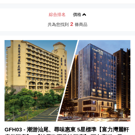
綜合排名
價格
2
共為您找到
條商品
GFH03 - 潮游汕尾、尋味惠東 5星標準【富力灣麗軒