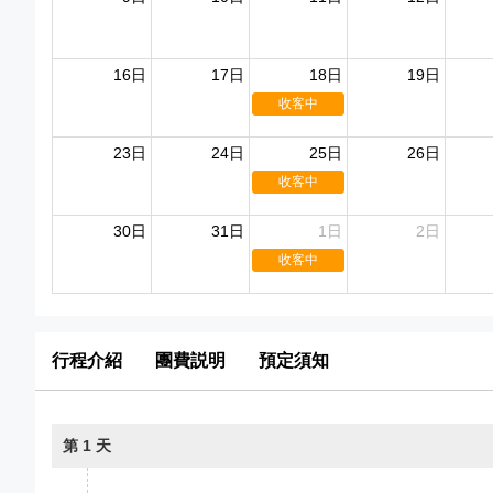
16日
17日
18日
19日
收客中
23日
24日
25日
26日
收客中
30日
31日
1日
2日
收客中
行程介紹
團費説明
預定須知
第 1 天