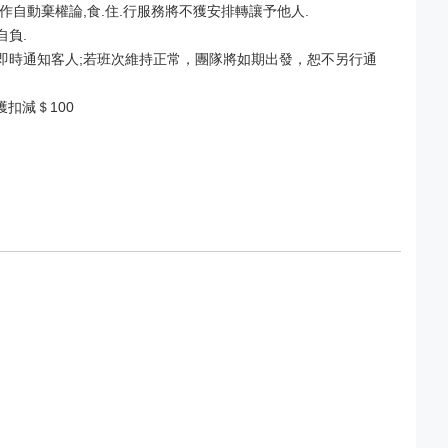
作自動棄權論,食.住.行服務將不獲安排轉讓予他人.
自負.
並即時通知客人;若班次維持正常，團隊將如期出發，恕不另行通
扣減＄100