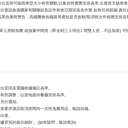
座位安排可能因車型大小有所變動,以集合時實際安排為準,出發當天缺席者
；出發該旅遊國家有關條款及証件有效日期並簽名作實;如有任何錯漏,責任
訊號或黑色暴雨警告，高鐡團會按鐡路局通知是否改動/取消班次作相應安排
回單人房附加費,或放棄半間房（即全程三人同住1 間雙人房，不設加床) 可獲
。
單位安排及電腦收據備註為準。
境有所調整，以當地接待餐廳安排為準。
不另行通知。
環保政策要求酒店取消房間內一次性免費用品，敬請自備。
隊出發。
據背頁的責任細則 。(如有疑問，敬請查詢)