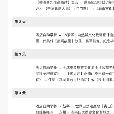
【香港西九龍高鐵站】集合 → 乘高鐵(深圳北/廣州
鼎》 【中華萬壽大鼎】（包門票） →【廟東古街
第 2 天
酒店自助早餐 → 5A景區，自然與文化雙遺產【
國一代英雄【蔡鍔故里】故居、將軍銅像、紀念碑、
第 3 天
酒店自助早餐 → 全球重要農業文化遺產【紫鵲界
寨穇子粑雞宴》 → 【瑤人沖】兩條山脊形成一個“
宴》 → 住宿【武岡皇冠世紀酒店】或【崀山國際
第 4 天
酒店自助早餐 → 新寧 → 世界自然遺產地【崀山
觀辣椒峰等 → 永州→ 湖南四大歷史文化名城之