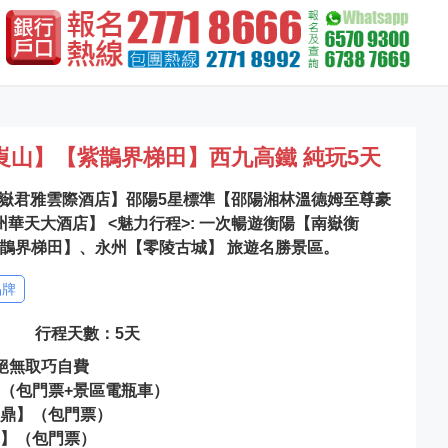
崀山】【紫鵲界梯田】西九高鐵 純玩5天
【南嶽君雅雲際酒店】邵陽5星標準【邵陽湘林溫德姆至尊豪
華天大酒店】 <魅力行程>: 一次暢遊衡陽【南嶽衡
鵲界梯田】、永州【零陵古城】 旅遊名勝景區。
品牌
行程天數：5天
絕無取巧自費
（包門票+景區電瓶車）
大鼎】（包門票）
田】（包門票）