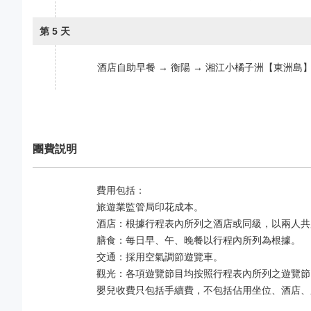
第 5 天
酒店自助早餐 → 衡陽 → 湘江小橘子洲【東洲島】
團費説明
費用包括：
旅遊業監管局印花成本。
酒店：根據行程表內所列之酒店或同級，以兩人共
膳食：每日早、午、晚餐以行程內所列為根據。
交通：採用空氣調節遊覽車。
觀光：各項遊覽節目均按照行程表內所列之遊覽節
嬰兒收費只包括手續費，不包括佔用坐位、酒店、