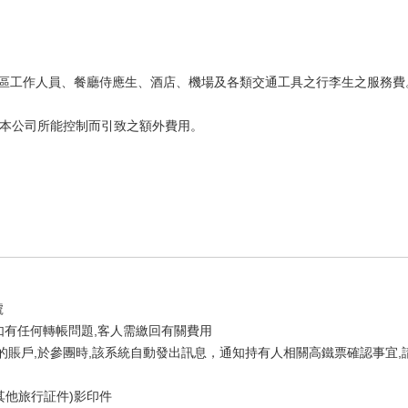
；景區工作人員、餐廳侍應生、酒店、機場及各類交通工具之行李生之服務費
本公司所能控制而引致之額外費用。
號
,如有任何轉帳問題,客人需繳回有關費用
用程式的賬戶,於參團時,該系統自動發出訊息，通知持有人相關高鐵票確認事
其他旅行証件)影印件