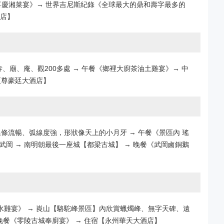
《迎賓喜慶湘菜宴》→ 世界吉尼斯紀錄《全球最大的鼎和壽字最多的
酒店】
廟、庵、觀200多處 → 午餐《鄉裡大廚茶油土雞宴》→ 中
至尊豪廷大酒店】
條流暢、弧線度強，形狀像天上的小月牙 → 午餐《景區內 瑤
武岡 → 南明朝最後一座城【都梁古城】 → 晚餐《武岡鹵銅鵝
月清水雞宴》 → 崀山【駱駝峰景區】內欣賞蠟燭峰、無字天碑、遠
晚餐《零陵古城奉廚宴》 → 住宿【永州華天大酒店】