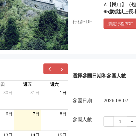
⭐【崀山】（包
65歲或以上長者
行程PDF
瀏覽行程PDF
選擇參團日期和參團人數
週四
週五
週六
30日
31日
1日
參團日期
2026-08-07
6日
7日
8日
參團人數
-
1
+
13日
14日
15日