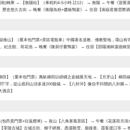
南)轉乘 → 【衡陽站】（車程約4-5小時 註12） → 衡陽 → 午餐
】歷史悠久古街 → 晚餐《衡陽魚粉+醬板鴨宴》→ 住宿【南嶽君雅雲際
南嶽衡山】（重本包門票+景區電瓶車）中國著名道教、佛教聖地，環山有寺、
紀念館、荷花池 → 晚餐《隆廚仔薑鴨宴》 → 住宿【邵陽湘林溫德姆
梯田】（重本包門票）萬畝梯田以磅礴之姿鋪展天地 → 【月牙山】梯田線
凹”字，從山底到山頂多達200餘級 → 【八卦沖】像信手抖開的八卦圖→ 
大酒店】
】(包昂貴門票+往返纜車) → 崀山【八角寨風景區】 → 午餐《花溪荷
一【零陵古城】古城古街、柳子碑廊、愚溪眺雪、廟後巷、霞客渡口等 → 