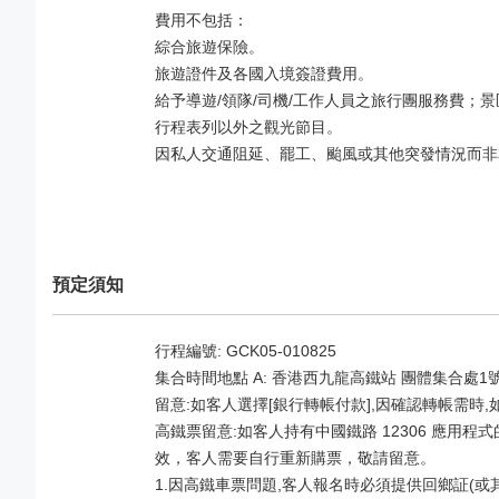
費用不包括：
綜合旅遊保險。
旅遊證件及各國入境簽證費用。
給予導遊/領隊/司機/工作人員之旅行團服務費
行程表列以外之觀光節目。
因私人交通阻延、罷工、颱風或其他突發情況而非
預定須知
行程編號: GCK05-010825
集合時間地點 A: 香港西九龍高鐵站 團體集合處1
留意:如客人選擇[銀行轉帳付款],因確認轉帳需時
高鐵票留意:如客人持有中國鐵路 12306 應
效，客人需要自行重新購票，敬請留意。
1.因高鐵車票問題,客人報名時必須提供回鄉証(或