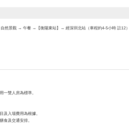
自然景觀 → 午餐 →【衡陽東站】→ 經深圳北站（車程約4-5小時 註12
用一雙人房為標準。
目及入場費用為根據。
膳食及交通安排。