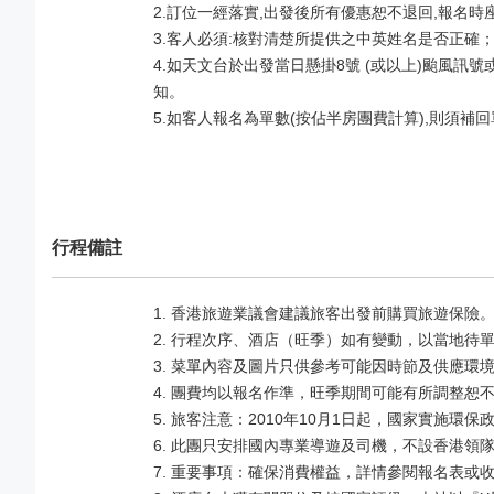
2.訂位一經落實,出發後所有優惠恕不退回,報名時
3.客人必須:核對清楚所提供之中英姓名是否正確
4.如天文台於出發當日懸掛8號 (或以上)颱風
知。
5.如客人報名為單數(按佔半房團費計算),則須補
行程備註
1. 香港旅遊業議會建議旅客出發前購買旅遊保險
2. 行程次序、酒店（旺季）如有變動，以當地待
3. 菜單內容及圖片只供參考可能因時節及供應環
4. 團費均以報名作準，旺季期間可能有所調整恕
5. 旅客注意：2010年10月1日起，國家實施
6. 此團只安排國內專業導遊及司機，不設香港領
7. 重要事項：確保消費權益，詳情參閱報名表或收