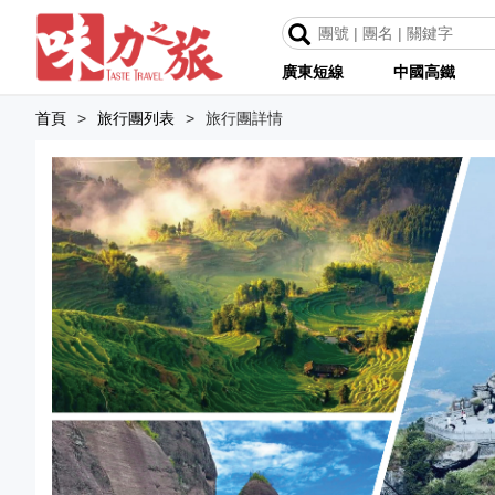
廣東短線
中國高鐵
首頁
>
旅行團列表
>
旅行團詳情