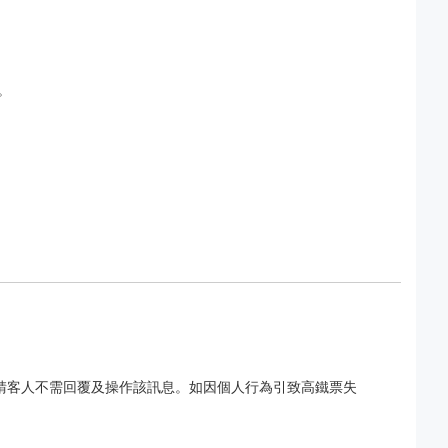
。
宜,請客人不需回覆及操作該訊息。如因個人行為引致高鐵票失