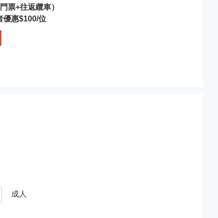
門票+往返纜車）
優惠$100/位
成人