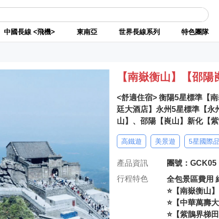
中國長線 <飛機>
東南亞
世界長線系列
特色團隊
【南嶽衡山】【邵陽
<舒適住宿> 衡陽5星標準
廷大酒店】永州5星標準【永州
山】、邵陽【崀山】新化【紫
高鐵遊
美景遊
5星國際
產品資訊
團號：GCK05
行程特色
全包景區費用 
⭐【南嶽衡山】
⭐【中華萬壽
⭐【紫鵲界梯